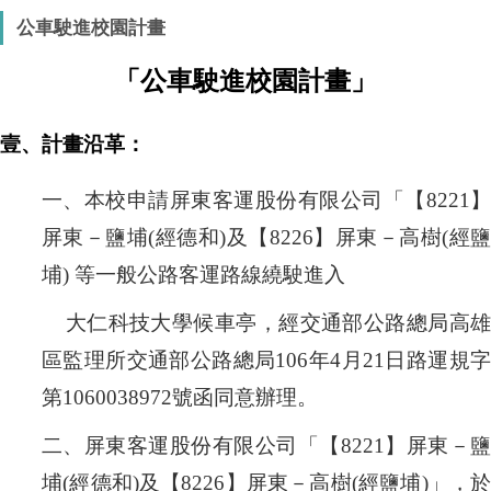
公車駛進校園計畫
「公車駛進校園計畫」
壹、計畫沿革：
一、本校申請屏東客運股份有限公司「【8221】
屏東－鹽埔
(
經德和
)
及
【
8226
】
屏東－高樹
(
經
埔) 等一般公路客運路線繞駛進入
大仁科技大學候車亭
，經交通
部公路總局高
區監理所交通部公路總局106年4月21日路運規字
第1060038972號函同意辦理。
二、屏東客運股份有限公司「【8221】
屏東－
埔
(
經德和
)
及
【
8226
】
屏東－高樹
(
經鹽埔)」
，