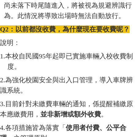
尚未落下時尾隨進入，將被視為規避辨識行
為。此情況將導致出場時無法自動放行。
Q2
：以前都沒收費，為什麼現在要收費呢？
說明：
1.
本校自民國
95
年起即已實施車輛入校收費制
度。
2.
為強化校園安全與出入口管理，導入車牌辨
識系統。
3.
目前針對未繳費車輛的通知，係提醒補繳原
本應繳費用，
並非新增或額外收費
。
4.各項措施皆為落實「
使用者付費、公平合