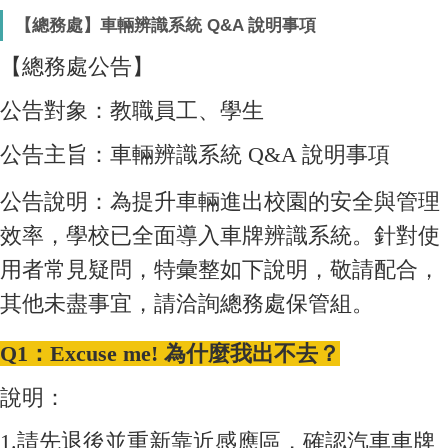
【總務處】車輛辨識系統 Q&A 說明事項
【
總務處公告】
公告對象
：教職員工、學生
公告
主旨：車輛辨識系統
Q&A
說明事項
公告
說明：為提升車輛進出校園的安全與管理
效率，學校已全面導入車牌辨識系統。針對使
用者常見疑問，特彙整如下說明，敬請配合，
其他未盡事宜，請洽詢總務處保管組。
Q1
：
Excuse me!
為什麼我出不去？
說明：
1.
請先退後並重新靠近感應區，確認汽車車牌