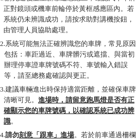
正對鏡頭或機車前輪停於黃框感應區內。若
系統仍未辨識成功，請按求助對講機按鈕，
由管理人員協助處理。
2.
系統可能無法正確辨識您的車牌，常見原因
包括：車距過近、車牌髒污或遮擋、與當初
辦理停車證車牌號碼不符、車號輸入錯誤
等，請至總務處確認與更正。
3.
建議車輛進出時保持適當距離，並確保車牌
清晰可見。
進場時，請留意跑馬燈是否有正
確顯示您的車牌號碼，以確認系統已成功辨
識
。
4.
請勿
刻意「跟車」進場
。若於前車通過柵欄